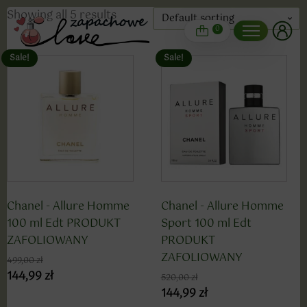
Showing all 5 results
0
Sale!
Sale!
Chanel - Allure Homme
Chanel - Allure Homme
100 ml Edt PRODUKT
Sport 100 ml Edt
ZAFOLIOWANY
PRODUKT
ZAFOLIOWANY
499,00
zł
144,99
zł
520,00
zł
144,99
zł