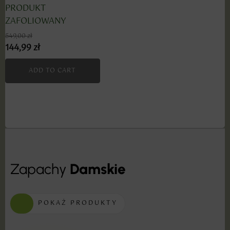
PRODUKT
ZAFOLIOWANY
549,00
zł
144,99
zł
ADD TO CART
Zapachy
Damskie
POKAŻ PRODUKTY