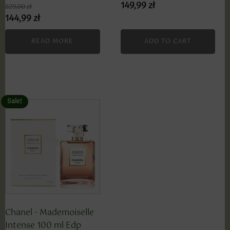
149,99
zł
529,00
zł
144,99
zł
READ MORE
ADD TO CART
Sale!
Chanel - Mademoiselle
Intense 100 ml Edp