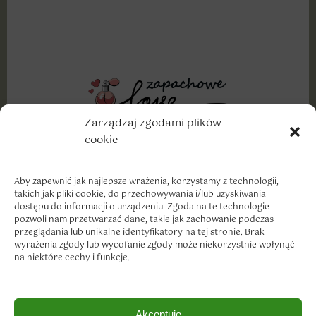
Zarządzaj zgodami plików
cookie
Wyznajemy miłość dobrym markom, szczególnie w
cenach, które traktują nasze portfele z troską i
szacunkiem.
Aby zapewnić jak najlepsze wrażenia, korzystamy z technologii,
takich jak pliki cookie, do przechowywania i/lub uzyskiwania
dostępu do informacji o urządzeniu. Zgoda na te technologie
pozwoli nam przetwarzać dane, takie jak zachowanie podczas
przeglądania lub unikalne identyfikatory na tej stronie. Brak
wyrażenia zgody lub wycofanie zgody może niekorzystnie wpłynąć
na niektóre cechy i funkcje.
Dostawa i płatność
Akceptuję