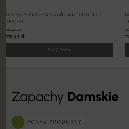
Giorgio Armani - Acqua di Gioia 100 ml Edp
G
TESTER
T
325,00
zł
36
119,99
zł
1
READ MORE
Zapachy
Damskie
POKAŻ PRODUKTY