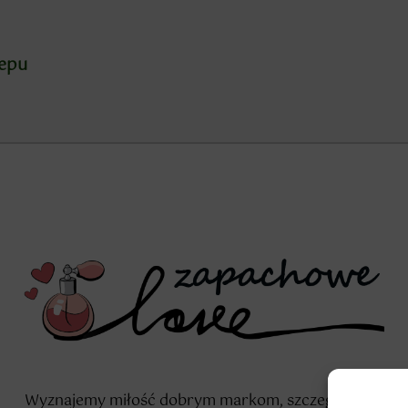
lepu
Wyznajemy miłość dobrym markom, szczególnie w