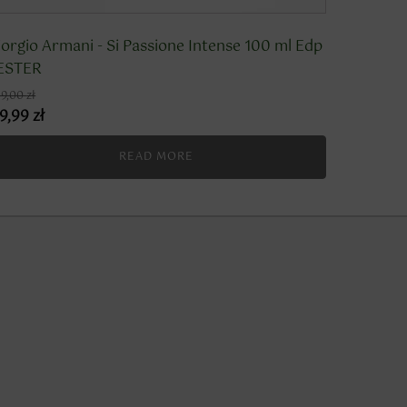
iorgio Armani - Si Passione Intense 100 ml Edp
ESTER
9,00
zł
19,99
zł
READ MORE