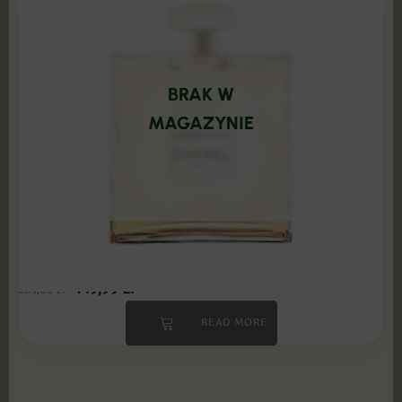
BRAK W
MAGAZYNIE
Chanel - Gabrielle 100 ml Edp PRODUKT
ZAFOLIOWANY
149,99
zł
509,00
zł
READ MORE