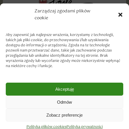
Zarządzaj zgodami plików
cookie
Wyznajemy miłość dobrym markom, szczególnie w
cenach, które traktują nasze portfele z troską i
szacunkiem.
Aby zapewnić jak najlepsze wrażenia, korzystamy z technologii,
takich jak pliki cookie, do przechowywania i/lub uzyskiwania
dostępu do informacji o urządzeniu. Zgoda na te technologie
pozwoli nam przetwarzać dane, takie jak zachowanie podczas
przeglądania lub unikalne identyfikatory na tej stronie. Brak
wyrażenia zgody lub wycofanie zgody może niekorzystnie wpłynąć
na niektóre cechy i funkcje.
Dostawa i płatność
Akceptuję
Zwroty i reklamacje
Polityka prywatności
Odmów
Regulamin sklepu
Copyright © 2023
Zobacz preferencje
Polityka plików cookies
Polityka prywatności