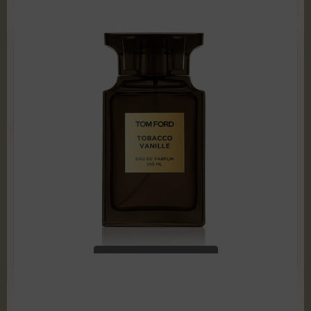
Tom Ford - Tobacco Vanille 100 ml Edp TESTER
119,99
zł
599,00
zł
ADD TO CART