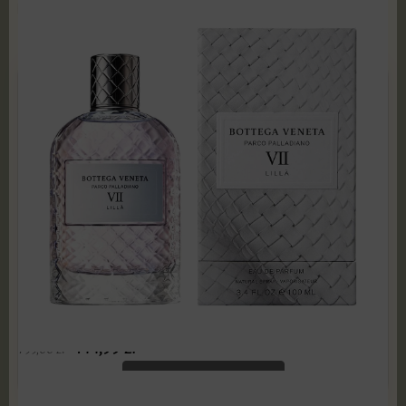
POKAŻ PRODUKTY
Bottega Veneta - Parco Palladiano VII Lilla 100 ml
Edp PRODUKT ZAFOLIOWANY
144,99
zł
799,00
zł
ADD TO CART