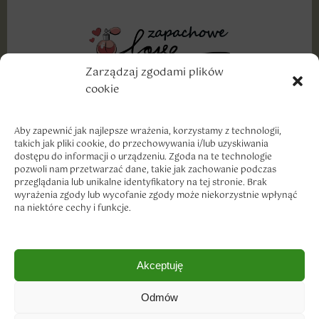
Zarządzaj zgodami plików
cookie
Wyznajemy miłość dobrym markom, szczególnie w
cenach, które traktują nasze portfele z troską i
szacunkiem.
Aby zapewnić jak najlepsze wrażenia, korzystamy z technologii,
takich jak pliki cookie, do przechowywania i/lub uzyskiwania
dostępu do informacji o urządzeniu. Zgoda na te technologie
pozwoli nam przetwarzać dane, takie jak zachowanie podczas
przeglądania lub unikalne identyfikatory na tej stronie. Brak
wyrażenia zgody lub wycofanie zgody może niekorzystnie wpłynąć
na niektóre cechy i funkcje.
Dostawa i płatność
Akceptuję
Zwroty i reklamacje
Polityka prywatności
Odmów
Regulamin sklepu
Copyright © 2023