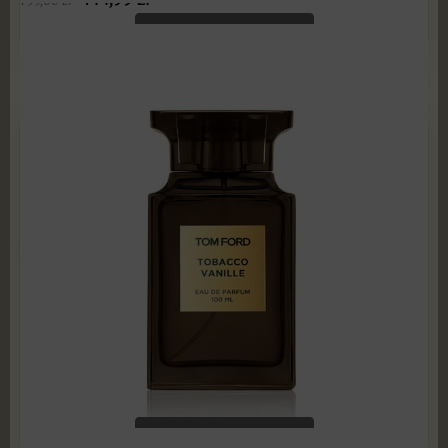
144,99
zł
799,00
zł
ADD TO CART
Tom Ford - Tobacco Vanille 100 ml Edp TESTER
119,99
zł
599,00
zł
ADD TO CART