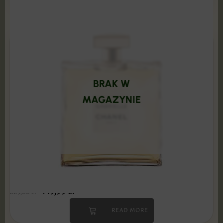
BRAK W
MAGAZYNIE
Chanel - Gabrielle 100 ml Edp PRODUKT
ZAFOLIOWANY
149,99
zł
509,00
zł
READ MORE