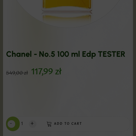
Chanel - No.5 100 ml Edp TESTER
117,99
zł
549,00
zł
-
+
ADD TO CART