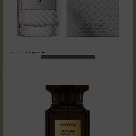
Bottega Veneta - Parco Palladiano VII Lilla 100 ml
Edp PRODUKT ZAFOLIOWANY
144,99
zł
799,00
zł
ADD TO CART