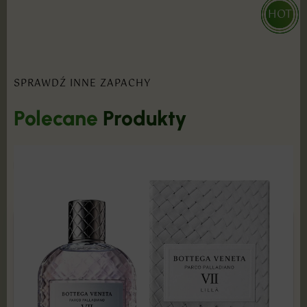
HOT
HOT
HOT
SPRAWDŹ INNE ZAPACHY
Polecane
Produkty
POKAŻ PRODUKTY