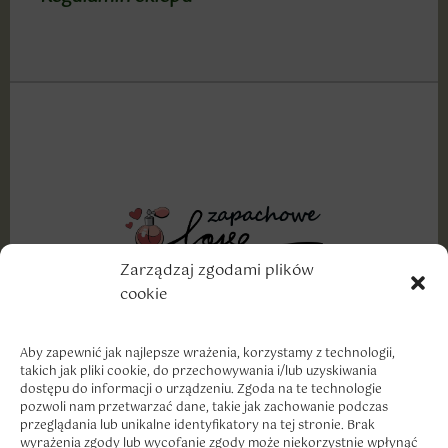
Zarządzaj zgodami plików
cookie
Wyznajemy miłość dobrym markom, szczególnie w
cenach, które traktują nasze portfele z troską i
szacunkiem.
Aby zapewnić jak najlepsze wrażenia, korzystamy z technologii,
takich jak pliki cookie, do przechowywania i/lub uzyskiwania
dostępu do informacji o urządzeniu. Zgoda na te technologie
pozwoli nam przetwarzać dane, takie jak zachowanie podczas
przeglądania lub unikalne identyfikatory na tej stronie. Brak
wyrażenia zgody lub wycofanie zgody może niekorzystnie wpłynąć