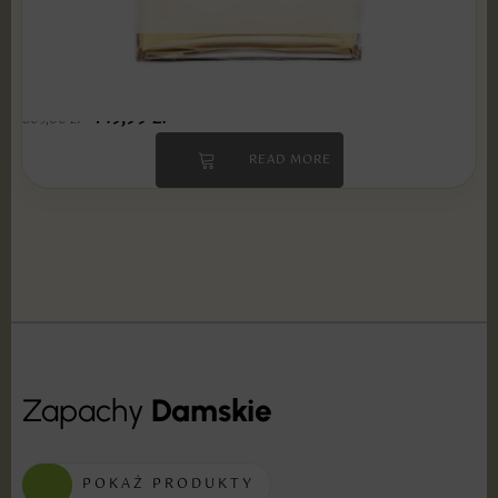
Chanel - Gabrielle 100 ml Edp PRODUKT
ZAFOLIOWANY
149,99
zł
509,00
zł
READ MORE
Zapachy
Damskie
POKAŻ PRODUKTY