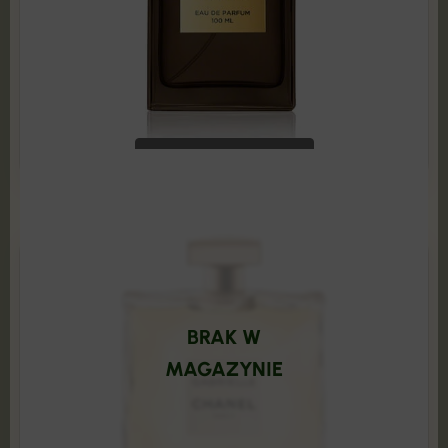
Tom Ford - Tobacco Vanille 100 ml Edp TESTER
119,99
zł
599,00
zł
ADD TO CART
BRAK W
MAGAZYNIE