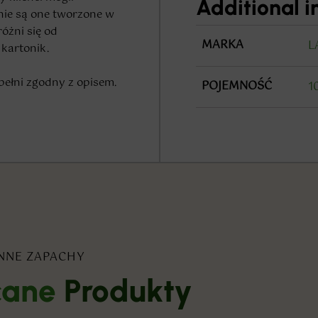
Additional 
nie są one tworzone w
óżni się od
MARKA
L
kartonik.
pełni zgodny z opisem.
POJEMNOŚĆ
1
NNE ZAPACHY
cane
Produkty