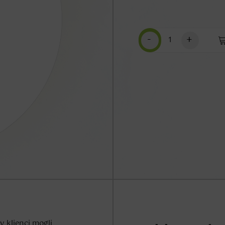
-
+
 klienci mogli