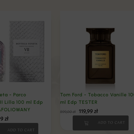
eta - Parco
Tom Ford - Tobacco Vanille 1
II Lilla 100 ml Edp
ml Edp TESTER
AFOLIOWANY
119,99
zł
599,00
zł
99
zł
ADD TO CART
ADD TO CART