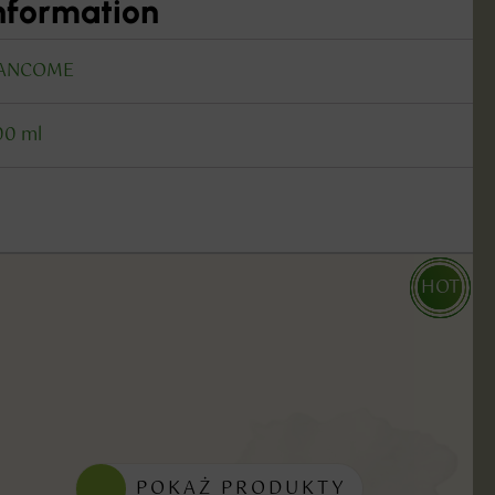
information
ANCOME
00 ml
HOT
HOT
HOT
POKAŻ PRODUKTY