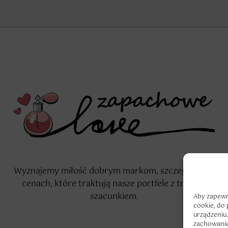
Wyznajemy miłość dobrym markom, szczególnie w
cenach, które traktują nasze portfele z troską i
szacunkiem.
Aby zapewni
cookie, do
urządzeniu.
zachowanie 