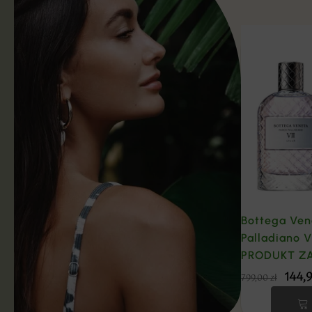
Bottega Ven
Palladiano V
PRODUKT Z
144,
799,00
zł