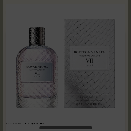
POKAŻ PRODUKTY
Bottega Veneta - Parco Palladiano VII Lilla 100 ml
Edp PRODUKT ZAFOLIOWANY
144,99
zł
799,00
zł