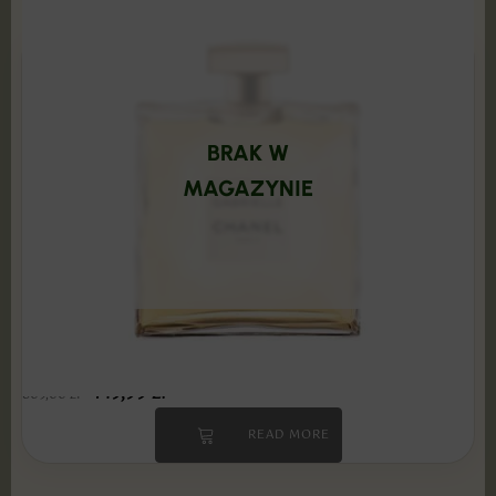
BRAK W
MAGAZYNIE
Chanel - Gabrielle 100 ml Edp PRODUKT
ZAFOLIOWANY
149,99
zł
509,00
zł
READ MORE