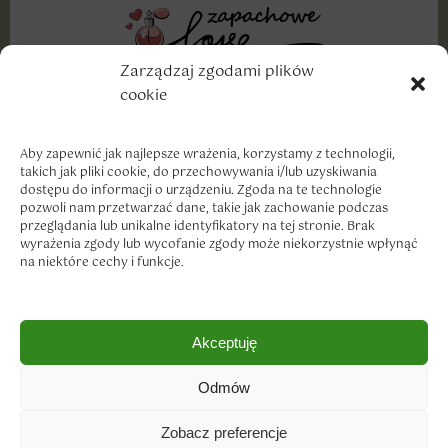
Zarządzaj zgodami plików
cookie
Wyznajemy miłość dobrym markom, szczególnie w
cenach, które traktują nasze portfele z troską i
szacunkiem.
Aby zapewnić jak najlepsze wrażenia, korzystamy z technologii,
takich jak pliki cookie, do przechowywania i/lub uzyskiwania
dostępu do informacji o urządzeniu. Zgoda na te technologie
pozwoli nam przetwarzać dane, takie jak zachowanie podczas
przeglądania lub unikalne identyfikatory na tej stronie. Brak
wyrażenia zgody lub wycofanie zgody może niekorzystnie wpłynąć
na niektóre cechy i funkcje.
Dostawa i płatność
Akceptuję
Zwroty i reklamacje
Polityka prywatności
Odmów
Regulamin sklepu
Copyright © 2023
Zobacz preferencje