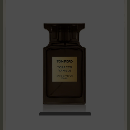
ADD TO CART
Tom Ford - Tobacco Vanille 100 ml Edp TESTER
119,99
zł
599,00
zł
ADD TO CART