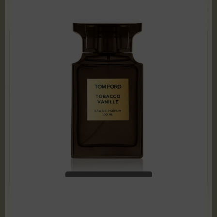
Tom Ford - Tobacco Vanille 100 ml Edp TESTER
119,99
zł
599,00
zł
ADD TO CART