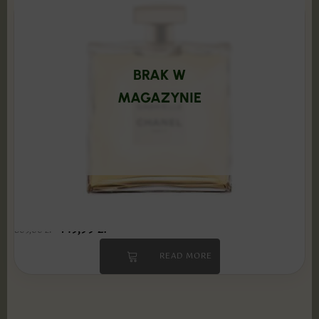
BRAK W
MAGAZYNIE
Chanel - Gabrielle 100 ml Edp PRODUKT
ZAFOLIOWANY
149,99
zł
509,00
zł
READ MORE