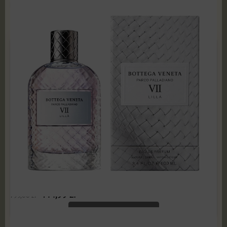
POKAŻ PRODUKTY
Bottega Veneta - Parco Palladiano VII Lilla 100 ml
Edp PRODUKT ZAFOLIOWANY
144,99
zł
799,00
zł
ADD TO CART