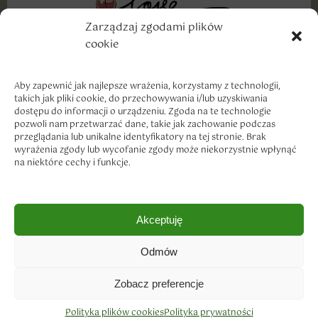
Zarządzaj zgodami plików
cookie
Wyznajemy miłość dobrym markom, szczególnie w
cenach, które traktują nasze portfele z troską i
szacunkiem.
Aby zapewnić jak najlepsze wrażenia, korzystamy z technologii,
takich jak pliki cookie, do przechowywania i/lub uzyskiwania
dostępu do informacji o urządzeniu. Zgoda na te technologie
pozwoli nam przetwarzać dane, takie jak zachowanie podczas
przeglądania lub unikalne identyfikatory na tej stronie. Brak
wyrażenia zgody lub wycofanie zgody może niekorzystnie wpłynąć
na niektóre cechy i funkcje.
Dostawa i płatność
Akceptuję
Zwroty i reklamacje
Polityka prywatności
Odmów
Regulamin sklepu
Copyright © 2023
Zobacz preferencje
Polityka plików cookies
Polityka prywatności