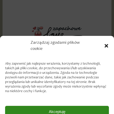
Zarządzaj zgodami plików
cookie
Wyznajemy miłość dobrym markom, szczególnie w
cenach, które traktują nasze portfele z troską i
szacunkiem.
Aby zapewnić jak najlepsze wrażenia, korzystamy z technologii,
takich jak pliki cookie, do przechowywania i/lub uzyskiwania
dostępu do informacji o urządzeniu. Zgoda na te technologie
pozwoli nam przetwarzać dane, takie jak zachowanie podczas
przeglądania lub unikalne identyfikatory na tej stronie. Brak
wyrażenia zgody lub wycofanie zgody może niekorzystnie wpłynąć
na niektóre cechy i funkcje.
Dostawa i płatność
Akceptuję
Zwroty i reklamacje