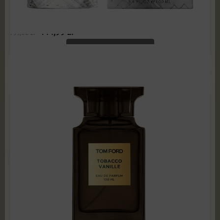
Bottega Veneta - Parco Palladiano VII Lilla 100 ml
Edp PRODUKT ZAFOLIOWANY
144,99
zł
799,00
zł
ADD TO CART
Tom Ford - Tobacco Vanille 100 ml Edp TESTER