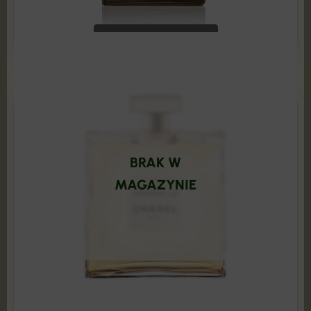
119,99
zł
599,00
zł
ADD TO CART
BRAK W
MAGAZYNIE
Chanel - Gabrielle 100 ml Edp PRODUKT
ZAFOLIOWANY