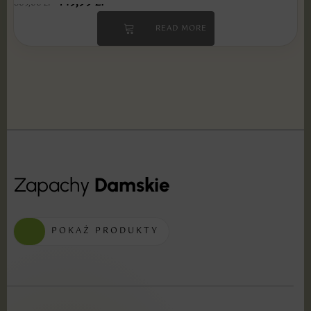
149,99
zł
509,00
zł
READ MORE
Zapachy
Damskie
POKAŻ PRODUKTY